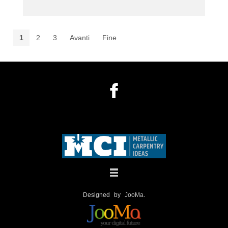
1
2
3
Avanti
Fine
Designed by
JooMa
.