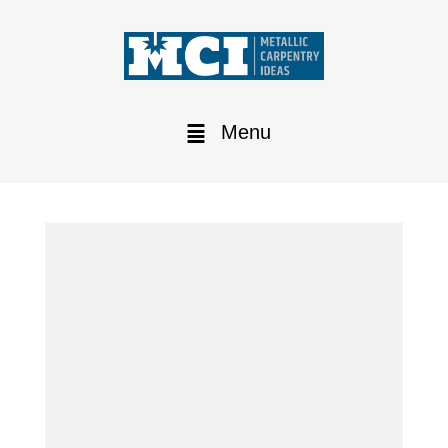
Menu
Magazzino sempre pieno e
pagamento diluito
MCI Carpentry ti offre l’opportunità di acquistare
tutti i prodotti di cui hai bisogno in un anno e di
pagarli a condizioni vantaggiose.
Abbiamo un grande
obiettivo: supportare i
nostri clienti Italiani, in