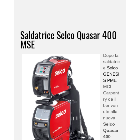
territorio Italiano ed è subordinato
all'approvazione della finanziaria.
Saldatrice Selco Quasar 400
MSE
Dopo la
saldatric
e
Selco
GENESI
S PME
MCI
Carpent
ry da il
benven
uto alla
nuova
Selco
Quasar
400