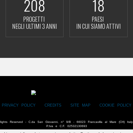
208
18
PROGETTI
PAESI
NEGLI ULTIMI 3 ANNI
IN CUI SIAMO ATTIVI
PRIVACY POLICY
CREDITS
SITE MAP
COOKIE POLICY
l Rights Reserved - C.da San Giovanni, n° 9/B - 66023 Francavilla al Mare (CH) It
P.Iva e C.F. 02532130693