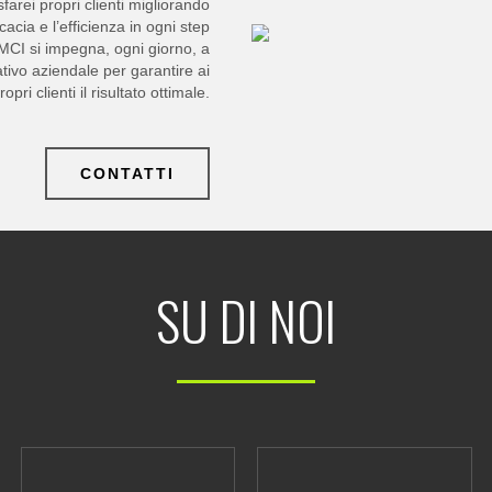
isfarei propri clienti migliorando
cacia e l’efficienza in ogni step
 MCI si impegna, ogni giorno, a
tativo aziendale per garantire ai
ropri clienti il risultato ottimale.
CONTATTI
SU DI NOI