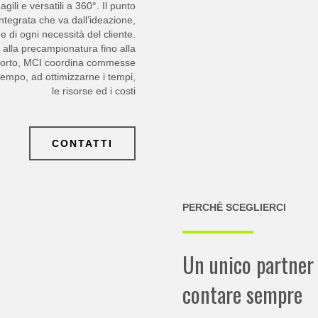
ili e versatili a 360°. Il punto
integrata che va dall’ideazione,
ne di ogni necessità del cliente.
, alla precampionatura fino alla
sporto, MCI coordina commesse
empo, ad ottimizzarne i tempi,
le risorse ed i costi
CONTATTI
PERCHÈ SCEGLIERCI
Un unico partner 
contare sempre