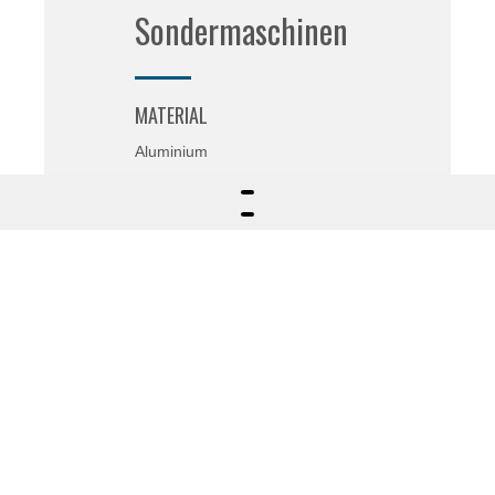
Sondermaschinen
MATERIAL
Aluminium
VERARBEITUNG
Drehen und Schleifen
ANWENDUNGSBEREICH
Spezialmaschinen
ANDERE
Maschinen für
Kohlefaserverlängerungen