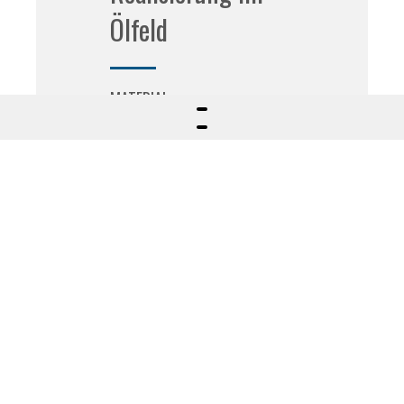
Ölfeld
MATERIAL
Eisen
VERARBEITUNG
Drehung
ANWENDUNGSBEREICH
Ölfeld