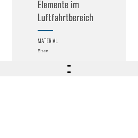
Elemente im
Luftfahrtbereich
MATERIAL
Eisen
VERARBEITUNG
Schneiden, Schweißen und
Lackieren
ANWENDUNGSBEREICH
Aeronautischer Bereich
mehr